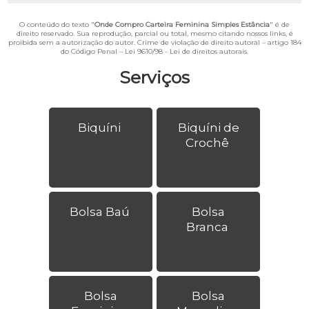
O conteúdo do texto "
Onde Compro Carteira Feminina Simples Estância
" é de
direito reservado. Sua reprodução, parcial ou total, mesmo citando nossos links, é
proibida sem a autorização do autor. Crime de violação de direito autoral – artigo 184
do Código Penal –
Lei 9610/98 - Lei de direitos autorais
.
Serviços
Biquíni
Biquíni de
Crochê
Bolsa Baú
Bolsa
Branca
Bolsa
Bolsa