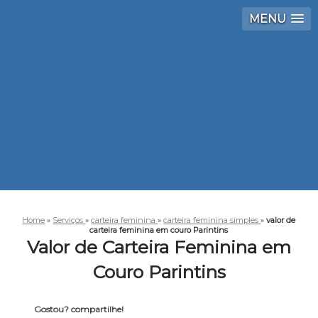
MENU
Home
»
Serviços
»
carteira feminina
»
carteira feminina simples
»
valor de
carteira feminina em couro Parintins
Valor de Carteira Feminina em
Couro Parintins
Gostou? compartilhe!