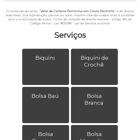
O conteúdo do texto "
Valor de Carteira Feminina em Couro Parintins
" é de direito
reservado. Sua reprodução, parcial ou total, mesmo citando nossos links, é proibida
sem a autorização do autor. Crime de violação de direito autoral – artigo 184 do
Código Penal –
Lei 9610/98 - Lei de direitos autorais
.
Serviços
Biquíni
Biquíni de
Crochê
Bolsa Baú
Bolsa
Branca
Bolsa
Bolsa