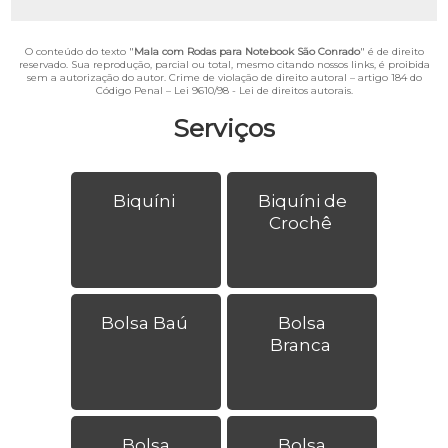
O conteúdo do texto "
Mala com Rodas para Notebook São Conrado
" é de direito
reservado. Sua reprodução, parcial ou total, mesmo citando nossos links, é proibida
sem a autorização do autor. Crime de violação de direito autoral – artigo 184 do
Código Penal –
Lei 9610/98 - Lei de direitos autorais
.
Serviços
Biquíni
Biquíni de
Crochê
Bolsa Baú
Bolsa
Branca
Bolsa
Bolsa