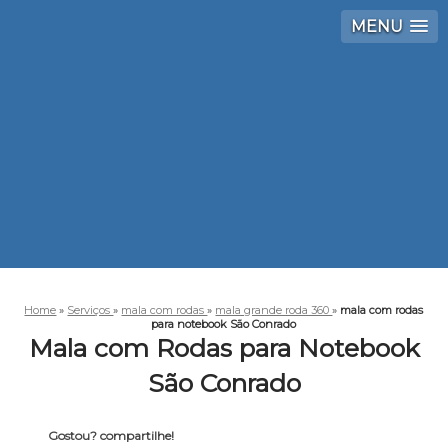
MENU
Home
»
Serviços
»
mala com rodas
»
mala grande roda 360
»
mala com rodas
para notebook São Conrado
Mala com Rodas para Notebook
São Conrado
Gostou? compartilhe!