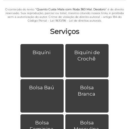
O conteúdo do texto "
Quanto Custa Mala com Roda 360 Mal. Deodoro
" é de direito
reservado. Sua reprodução, parcial ou total, mesmo citando nossos links, é proibida
sem a autorização do autor. Crime de violação de direito autoral – artigo 184 do
Código Penal –
Lei 9610/98 - Lei de direitos autorais
.
Serviços
Biquíni
Biquíni de
Crochê
Bolsa Baú
Bolsa
Branca
Bolsa
Bolsa
Feminina
Masculina