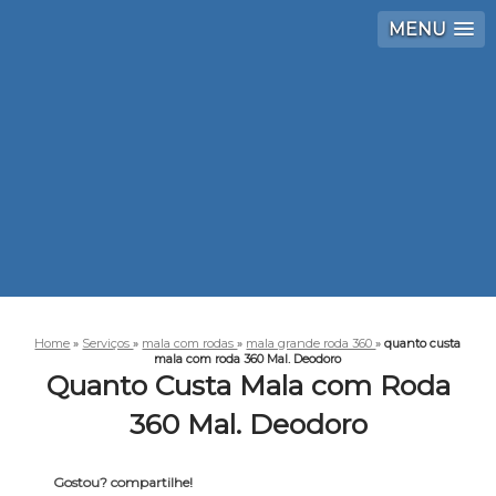
MENU
Home
»
Serviços
»
mala com rodas
»
mala grande roda 360
»
quanto custa
mala com roda 360 Mal. Deodoro
Quanto Custa Mala com Roda
360 Mal. Deodoro
Gostou? compartilhe!