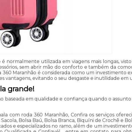
é normalmente utilizada em viagens mais longas, visto
essórios, sem abrir mão do conforto e também da comod
oda 360 Maranhão é considerada como um investimento e
res vantagens, evitando o seu desgaste e inutilidade e
a grande!
ção baseada em qualidade e confiança quando o assunto
ala com roda 360 Maranhão, Confira os serviços ofereci
 Sacola, Bolsa Baú, Bolsa Branca, Biquíni de Crochê e Bo
ficados e especializados no ramo, além de um investime
Qualificada e Confiavél , entre em contato para obter