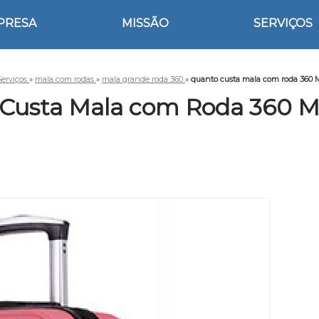
PRESA
MISSÃO
SERVIÇOS
Serviços
»
mala com rodas
»
mala grande roda 360
»
quanto custa mala com roda 360
Custa Mala com Roda 360 