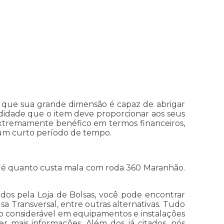
 que sua grande dimensão é capaz de abrigar
idade que o item deve proporcionar aos seus
xtremamente benéfico em termos financeiros,
m um curto período de tempo.
 é quanto custa mala com roda 360 Maranhão.
dos pela Loja de Bolsas, você pode encontrar
lsa Transversal, entre outras alternativas. Tudo
nto considerável em equipamentos e instalações
 mais informações. Além dos já citados, nós