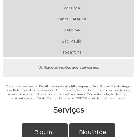
Roraima
Santa Catarina
Sergipe
São Paulo
Tocantins
Verifique as regiões que atendemos
O conteúdo do texto "
Distribuidora de Mochila Impermeável Personalizada Angra
dos Reis
" é de direito reservado. Sua reprodução, parcial ou total, mesmo citando
nossos links, é proibida sem a autorização do autor. Crime de violação de direito
autoral – artigo 184 do Código Penal –
Lei 9610/98 - Lei de direitos autorais
.
Serviços
Biquíni
Biquíni de