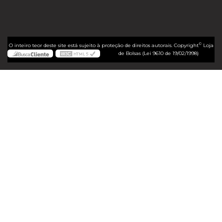
©
O inteiro teor deste site está sujeito à proteção de direitos autorais. Copyright
Loja
de Bolsas (Lei 9610 de 19/02/1998)