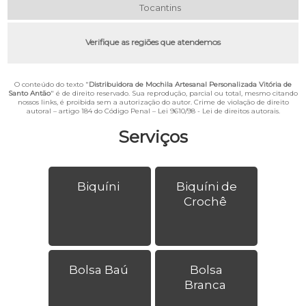
Tocantins
Verifique as regiões que atendemos
O conteúdo do texto "
Distribuidora de Mochila Artesanal Personalizada Vitória de
Santo Antão
" é de direito reservado. Sua reprodução, parcial ou total, mesmo citando
nossos links, é proibida sem a autorização do autor. Crime de violação de direito
autoral – artigo 184 do Código Penal –
Lei 9610/98 - Lei de direitos autorais
.
Serviços
Biquíni
Biquíni de
Crochê
Bolsa Baú
Bolsa
Branca