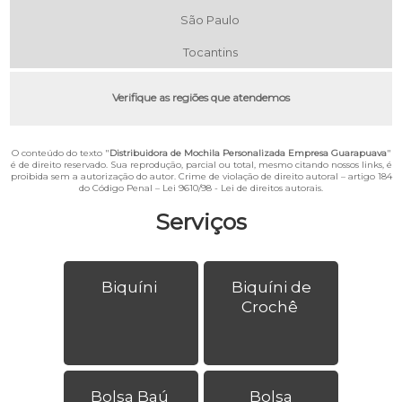
São Paulo
Tocantins
Verifique as regiões que atendemos
O conteúdo do texto "
Distribuidora de Mochila Personalizada Empresa Guarapuava
"
é de direito reservado. Sua reprodução, parcial ou total, mesmo citando nossos links, é
proibida sem a autorização do autor. Crime de violação de direito autoral – artigo 184
do Código Penal –
Lei 9610/98 - Lei de direitos autorais
.
Serviços
Biquíni
Biquíni de
Crochê
Bolsa Baú
Bolsa