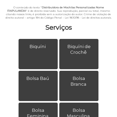
O conteúdo do texto "
Distribuidora de Mochilas Personalizadas Nome
ITAIPULANDIA
" é de direito reservado. Sua reprodução, parcial ou total, mesmo
citando nossos links, é proibida sem a autorização do autor. Crime de violação de
direito autoral – artigo 184 do Código Penal –
Lei 9610/98 - Lei de direitos autorais
.
Serviços
Biquíni
Biquíni de
Crochê
Bolsa Baú
Bolsa
Branca
Bolsa
Bolsa
Feminina
Masculina