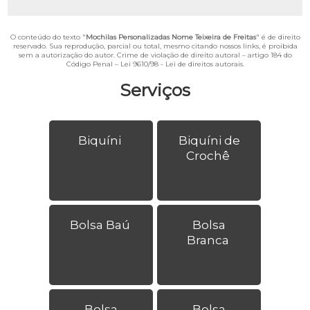
O conteúdo do texto "
Mochilas Personalizadas Nome Teixeira de Freitas
" é de direito
reservado. Sua reprodução, parcial ou total, mesmo citando nossos links, é proibida
sem a autorização do autor. Crime de violação de direito autoral – artigo 184 do
Código Penal –
Lei 9610/98 - Lei de direitos autorais
.
Serviços
Biquíni
Biquíni de
Crochê
Bolsa Baú
Bolsa
Branca
Bolsa
Bolsa