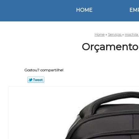
HOME
EM
Home
»
Serviços
»
mochila
Orçamento 
Gostou? compartilhe!