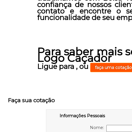
confiança de nossos clien
contato e encontre o s
funcionalidade de seu emp
Para saber mais 
Logo Caçador
Ligue para
,
ou
faça uma cotação
Faça sua cotação
Informações Pessoais
Nome: