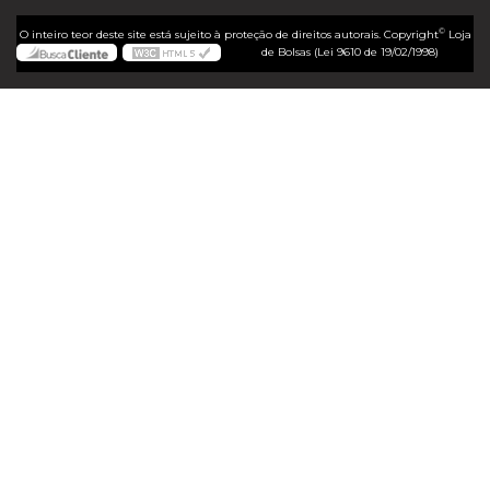
©
O inteiro teor deste site está sujeito à proteção de direitos autorais. Copyright
Loja
de Bolsas (Lei 9610 de 19/02/1998)