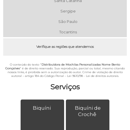
Santa Catarina
Sergipe
São Paulo
Tocantins
Verifique as regiões que atendemos
O conteúdo do texto "
Distribuidora de Mochilas Personalizadas Nome Bento
Gonçalves
" é de direito reservado. Sua reprodução, parcial ou total, mesmo citando
nossos links, é proibida sem a autorização do autor. Crime de violação de direito
autoral – artigo 184 do Código Penal –
Lei 9610/98 - Lei de direitos autorais
.
Serviços
Biquíni
Biquíni de
Crochê