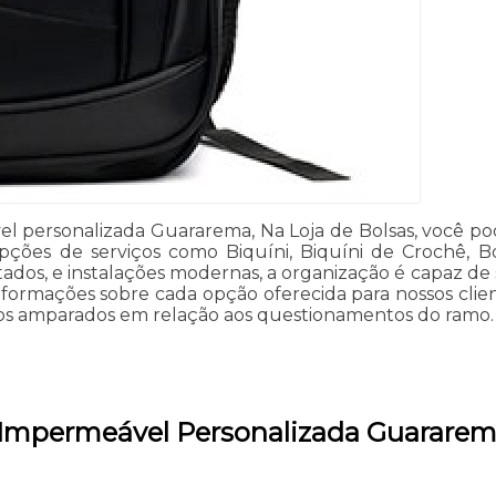
l personalizada Guararema, Na Loja de Bolsas, você po
pções de serviços como Biquíni, Biquíni de Crochê, Bo
tados, e instalações modernas, a organização é capaz de
nformações sobre cada opção oferecida para nossos cli
o-os amparados em relação aos questionamentos do ramo.
a Impermeável Personalizada Guarare