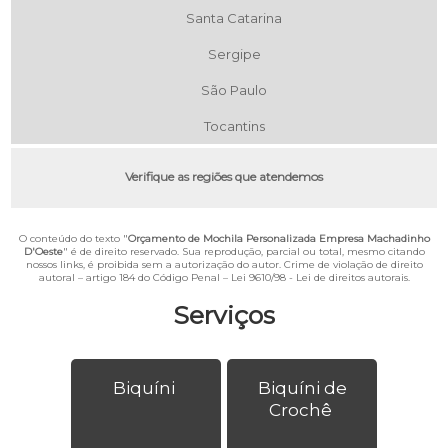
Santa Catarina
Sergipe
São Paulo
Tocantins
Verifique as regiões que atendemos
O conteúdo do texto "
Orçamento de Mochila Personalizada Empresa Machadinho
D'Oeste
" é de direito reservado. Sua reprodução, parcial ou total, mesmo citando
nossos links, é proibida sem a autorização do autor. Crime de violação de direito
autoral – artigo 184 do Código Penal –
Lei 9610/98 - Lei de direitos autorais
.
Serviços
Biquíni
Biquíni de
Crochê