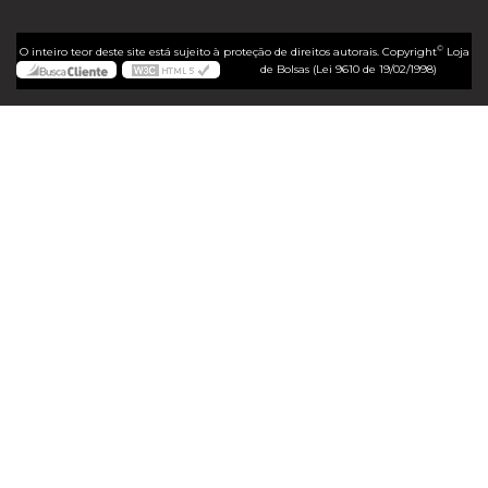
©
O inteiro teor deste site está sujeito à proteção de direitos autorais. Copyright
Loja
de Bolsas (Lei 9610 de 19/02/1998)