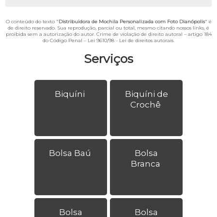
O conteúdo do texto "
Distribuidora de Mochila Personalizada com Foto Dianópolis
" é
de direito reservado. Sua reprodução, parcial ou total, mesmo citando nossos links, é
proibida sem a autorização do autor. Crime de violação de direito autoral – artigo 184
do Código Penal –
Lei 9610/98 - Lei de direitos autorais
.
Serviços
Biquíni
Biquíni de
Crochê
Bolsa Baú
Bolsa
Branca
Bolsa
Bolsa