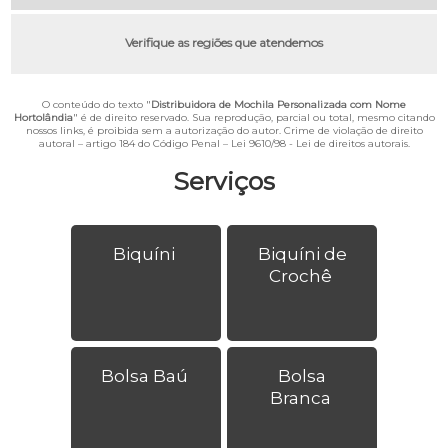
Verifique as regiões que atendemos
O conteúdo do texto "
Distribuidora de Mochila Personalizada com Nome
Hortolândia
" é de direito reservado. Sua reprodução, parcial ou total, mesmo citando
nossos links, é proibida sem a autorização do autor. Crime de violação de direito
autoral – artigo 184 do Código Penal –
Lei 9610/98 - Lei de direitos autorais
.
Serviços
Biquíni
Biquíni de
Crochê
Bolsa Baú
Bolsa
Branca