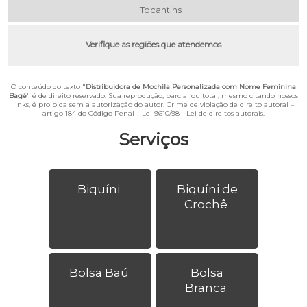
Tocantins
Verifique as regiões que atendemos
O conteúdo do texto "
Distribuidora de Mochila Personalizada com Nome Feminina
Bagé
" é de direito reservado. Sua reprodução, parcial ou total, mesmo citando nossos
links, é proibida sem a autorização do autor. Crime de violação de direito autoral –
artigo 184 do Código Penal –
Lei 9610/98 - Lei de direitos autorais
.
Serviços
Biquíni
Biquíni de
Crochê
Bolsa Baú
Bolsa
Branca