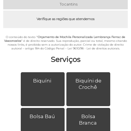
Tocantins
Verifique as regiões que atendemos
O conteúdo do texto "
Orçamento de Mochila Personalizada Lembrança Ferraz de
Vasconcelos
" é de direito reservado. Sua reprodução, parcial ou total, mesmo citando
nossos links, é proibida sem a autorização do autor. Crime de violação de direito
autoral – artigo 184 do Código Penal –
Lei 9610/98 - Lei de direitos autorais
.
Serviços
Biquíni
Biquíni de
Crochê
Bolsa Baú
Bolsa
Branca