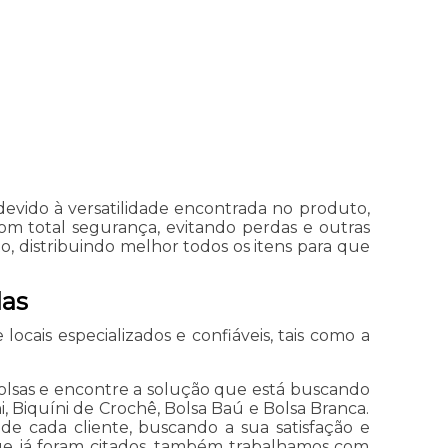
devido à versatilidade encontrada no produto,
om total segurança, evitando perdas e outras
, distribuindo melhor todos os itens para que
das
ocais especializados e confiáveis, tais como a
Bolsas e encontre a solução que está buscando
, Biquíni de Crochê, Bolsa Baú e Bolsa Branca.
e cada cliente, buscando a sua satisfação e
que já foram citados, também trabalhamos com