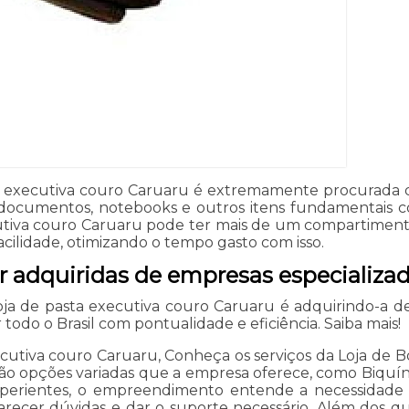
asta executiva couro Caruaru é extremamente procurada 
 documentos, notebooks e outros itens fundamentais c
ecutiva couro Caruaru pode ter mais de um compartimento
cilidade, otimizando o tempo gasto com isso.
r adquiridas de empresas especializa
a de pasta executiva couro Caruaru é adquirindo-a de l
todo o Brasil com pontualidade e eficiência. Saiba mais!
xecutiva couro Caruaru, Conheça os serviços da Loja de 
São opções variadas que a empresa oferece, como Biquíni
experientes, o empreendimento entende a necessidade d
clarecer dúvidas e dar o suporte necessário. Além dos 