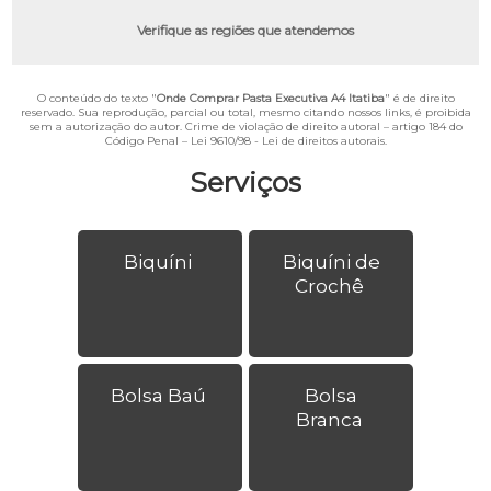
Verifique as regiões que atendemos
O conteúdo do texto "
Onde Comprar Pasta Executiva A4 Itatiba
" é de direito
reservado. Sua reprodução, parcial ou total, mesmo citando nossos links, é proibida
sem a autorização do autor. Crime de violação de direito autoral – artigo 184 do
Código Penal –
Lei 9610/98 - Lei de direitos autorais
.
Serviços
Biquíni
Biquíni de
Crochê
Bolsa Baú
Bolsa
Branca