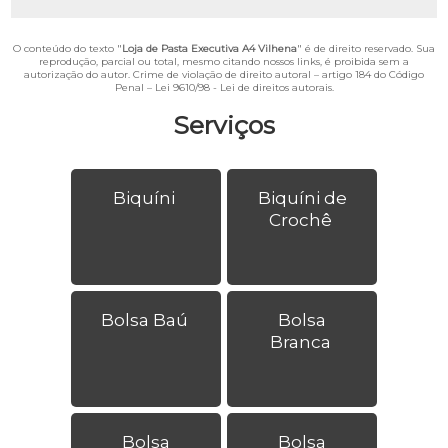
O conteúdo do texto "
Loja de Pasta Executiva A4 Vilhena
" é de direito reservado. Sua
reprodução, parcial ou total, mesmo citando nossos links, é proibida sem a
autorização do autor. Crime de violação de direito autoral – artigo 184 do Código
Penal –
Lei 9610/98 - Lei de direitos autorais
.
Serviços
Biquíni
Biquíni de
Crochê
Bolsa Baú
Bolsa
Branca
Bolsa
Bolsa