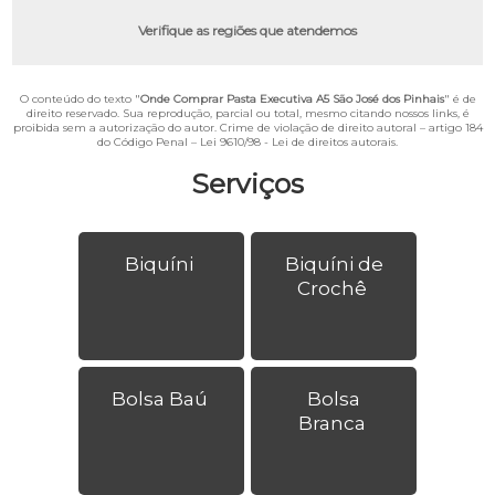
Verifique as regiões que atendemos
O conteúdo do texto "
Onde Comprar Pasta Executiva A5 São José dos Pinhais
" é de
direito reservado. Sua reprodução, parcial ou total, mesmo citando nossos links, é
proibida sem a autorização do autor. Crime de violação de direito autoral – artigo 184
do Código Penal –
Lei 9610/98 - Lei de direitos autorais
.
Serviços
Biquíni
Biquíni de
Crochê
Bolsa Baú
Bolsa
Branca