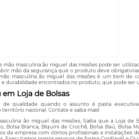
 mão masculina ão miguel das missões pode ser utilizada
 abrir mão da segurança que o produto deve obrigatoria
e mão masculina ão miguel das missões é um item de con
 e durabilidade encontrados no produto, que pode ser ut
u em Loja de Bolsas
 de qualidade quando o assunto é pasta executiva
erritório nacional. Contate e saiba mais!
culina ão miguel das missões, Saiba que a Loja de B
, Bolsa Branca, Biquíni de Crochê, Bolsa Baú, Bolsa Mas
ntos da empresa com ótimos profissionais e instalações 
os. Executamos nossos serviços de forma Confiavél e Q