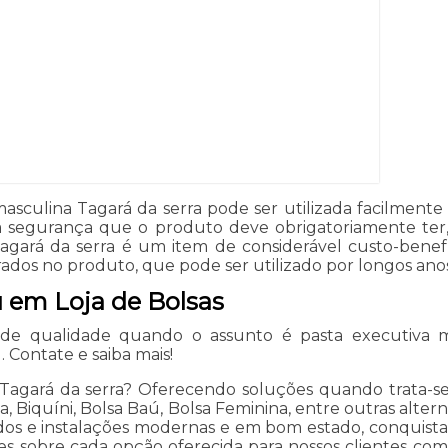
sculina Tagará da serra pode ser utilizada facilmente por
 segurança que o produto deve obrigatoriamente ter
 Tagará da serra é um item de considerável custo-benef
ados no produto, que pode ser utilizado por longos ano
u em Loja de Bolsas
de qualidade quando o assunto é pasta executiva ma
. Contate e saiba mais!
Tagará da serra? Oferecendo soluções quando trata-se 
, Biquíni, Bolsa Baú, Bolsa Feminina, entre outras alter
ados e instalações modernas e em bom estado, conquist
es sobre cada opção oferecida para nossos clientes co