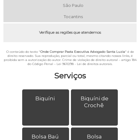
São Paulo
Tocantins
Verifique as regiões que atendemos
O conteúdo do texto "
Onde Comprar Pasta Executiva Advogado Santa Luzia
" é de
direito reservado. Sua reprodução, parcial ou total, mesmo citando nossos links, é
proibida sem a autorização do autor. Crime de violação de direito autoral – artigo 184
do Código Penal –
Lei 9610/98 - Lei de direitos autorais
.
Serviços
Biquíni
Biquíni de
Crochê
Bolsa Baú
Bolsa