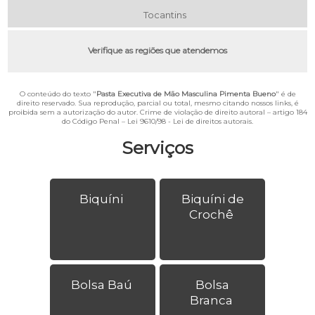
Tocantins
Verifique as regiões que atendemos
O conteúdo do texto "
Pasta Executiva de Mão Masculina Pimenta Bueno
" é de
direito reservado. Sua reprodução, parcial ou total, mesmo citando nossos links, é
proibida sem a autorização do autor. Crime de violação de direito autoral – artigo 184
do Código Penal –
Lei 9610/98 - Lei de direitos autorais
.
Serviços
Biquíni
Biquíni de
Crochê
Bolsa Baú
Bolsa
Branca