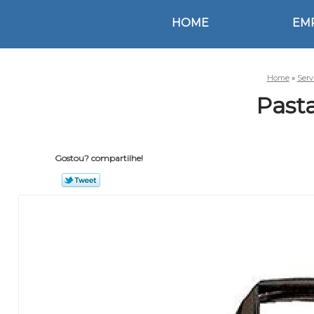
HOME
EM
Home
»
Serv
Past
Gostou? compartilhe!