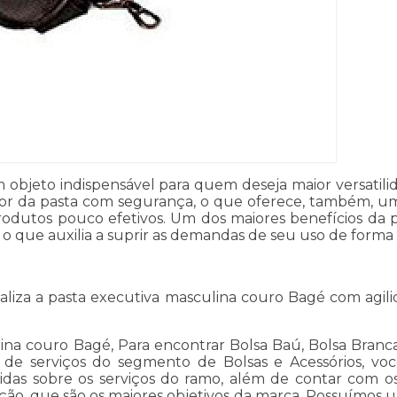
 objeto indispensável para quem deseja maior versati
rior da pasta com segurança, o que oferece, também, 
dutos pouco efetivos. Um dos maiores benefícios da p
 o que auxilia a suprir as demandas de seu uso de forma
liza a pasta executiva masculina couro Bagé com agil
na couro Bagé, Para encontrar Bolsa Baú, Bolsa Branca 
s de serviços do segmento de Bolsas e Acessórios, v
das sobre os serviços do ramo, além de contar com os m
ção, que são os maiores objetivos da marca. Possuímos u