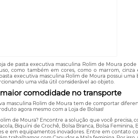
 loja de pasta executiva masculina Rolim de Moura pode
u uso, como também em cores, como o marrom, cinza 
 de pasta executiva masculina Rolim de Moura possui uma
rcionando uma vida útil considerável ao objeto.
 maior comodidade no transporte
tiva masculina Rolim de Moura tem de comportar diferent
produto agora mesmo com a Loja de Bolsas!
olim de Moura? Encontre a solução que você precisa, co
acola, Biquíni de Crochê, Bolsa Branca, Bolsa Feminina, B
es e em equipamentos inovadores. Entre em contato com
mbém trabalhamos com Canudos e Mala feminina. Por isso, 