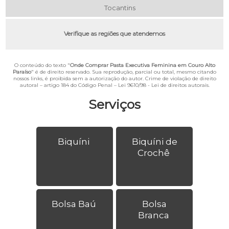
Tocantins
Verifique as regiões que atendemos
O conteúdo do texto "
Onde Comprar Pasta Executiva Feminina em Couro Alto
Paraíso
" é de direito reservado. Sua reprodução, parcial ou total, mesmo citando
nossos links, é proibida sem a autorização do autor. Crime de violação de direito
autoral – artigo 184 do Código Penal –
Lei 9610/98 - Lei de direitos autorais
.
Serviços
Biquíni
Biquíni de
Crochê
Bolsa Baú
Bolsa
Branca