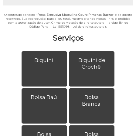
O conteúdo do texto "
Pasta Executiva Masculina Couro Pimenta Bueno
" é de direito
reservado. Sua reprodução, parcial ou total, mesmo citando nossos links, é proibida
sem a autorização do autor. Crime de violação de direito autoral – artigo 184 do
Código Penal –
Lei 9610/98 - Lei de direitos autorais
.
Serviços
Biquíni
Biquíni de
Crochê
Bolsa Baú
Bolsa
Branca
Bolsa
Bolsa