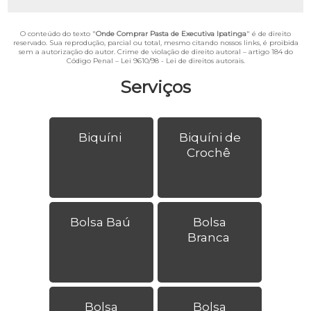
O conteúdo do texto "
Onde Comprar Pasta de Executiva Ipatinga
" é de direito
reservado. Sua reprodução, parcial ou total, mesmo citando nossos links, é proibida
sem a autorização do autor. Crime de violação de direito autoral – artigo 184 do
Código Penal –
Lei 9610/98 - Lei de direitos autorais
.
Serviços
Biquíni
Biquíni de
Crochê
Bolsa Baú
Bolsa
Branca
Bolsa
Bolsa