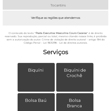
Tocantins
Verifique as regiões que atendemos
O conteúdo do texto "
Pasta Executiva Masculina Couro Caceras
" é de direito
reservado. Sua reprodução, parcial ou total, mesmo citando nossos links, é proibida
sem a autorização do autor. Crime de violação de direito autoral – artigo 184 do
Código Penal –
Lei 9610/98 - Lei de direitos autorais
.
Serviços
Biquíni
Biquíni de
Crochê
Bolsa Baú
Bolsa
Branca