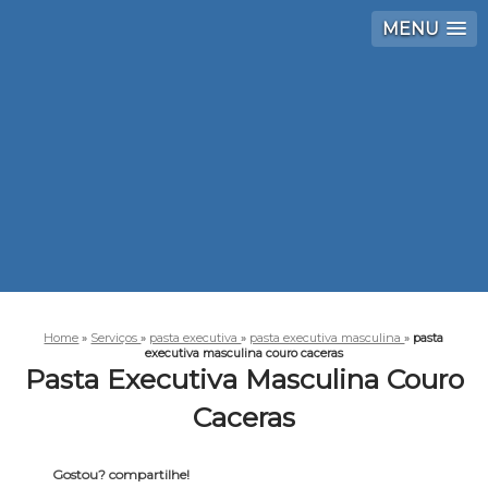
MENU
Home
»
Serviços
»
pasta executiva
»
pasta executiva masculina
»
pasta
executiva masculina couro caceras
Pasta Executiva Masculina Couro
Caceras
Gostou? compartilhe!