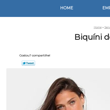
HOME
EM
Home
»
Serv
Biquíni d
Gostou? compartilhe!