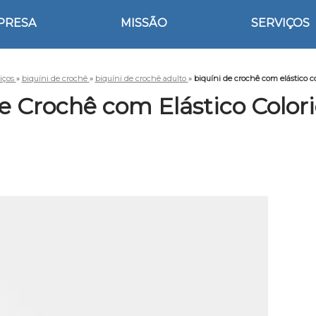
PRESA
MISSÃO
SERVIÇOS
iços
»
biquíni de crochê
»
biquíni de crochê adulto
»
biquíni de crochê com elástico co
e Crochê com Elástico Color