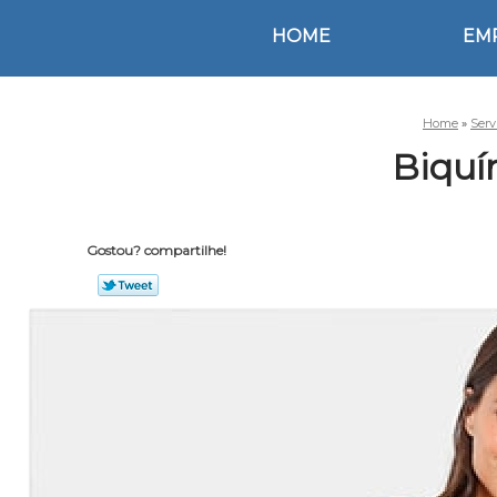
HOME
EM
Home
»
Serv
Biquí
Gostou? compartilhe!