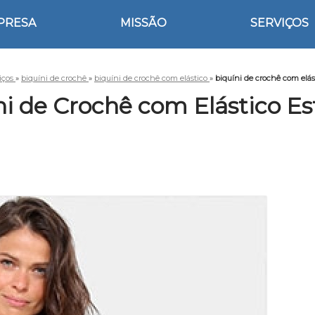
PRESA
MISSÃO
SERVIÇOS
iços
»
biquíni de crochê
»
biquíni de crochê com elástico
»
biquíni de crochê com elás
ni de Crochê com Elástico Es