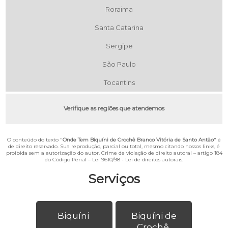
Roraima
Santa Catarina
Sergipe
São Paulo
Tocantins
Verifique as regiões que atendemos
O conteúdo do texto "
Onde Tem Biquíni de Crochê Branco Vitória de Santo Antão
" é
de direito reservado. Sua reprodução, parcial ou total, mesmo citando nossos links, é
proibida sem a autorização do autor. Crime de violação de direito autoral – artigo 184
do Código Penal –
Lei 9610/98 - Lei de direitos autorais
.
Serviços
Biquíni
Biquíni de
Crochê