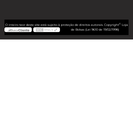
©
O inteiro teor deste site está sujeito à proteção de direitos autorais. Copyright
Loja
de Bolsas (Lei 9610 de 19/02/1998)