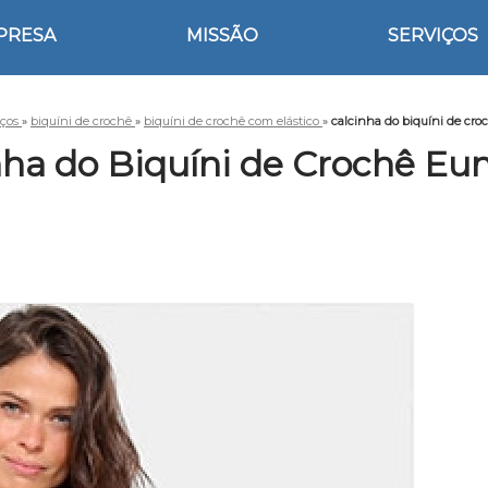
PRESA
MISSÃO
SERVIÇOS
iços
»
biquíni de crochê
»
biquíni de crochê com elástico
»
calcinha do biquíni de cro
nha do Biquíni de Crochê Eun