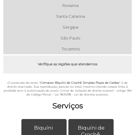
Roraima
Santa Catarina
Sergipe
São Paulo
Tocantins
Verifique as regiões que atendemos
O conteúdo do texto "
Comprar Biquíni de Crochê Simples Poços de Caldas
" é de
direito reservado. Sua reprodução, parcial ou total, mesmo citando nossos links, é
proibida sem a autorização do autor. Crime de violação de direito autoral – artigo 184
do Código Penal –
Lei 9610/98 - Lei de direitos autorais
.
Serviços
Biquíni
Biquíni de
Crochê