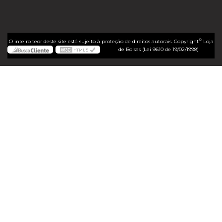
©
O inteiro teor deste site está sujeito à proteção de direitos autorais. Copyright
Loja
de Bolsas (Lei 9610 de 19/02/1998)