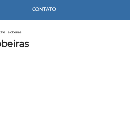
CONTATO
chê Taiobeiras
obeiras