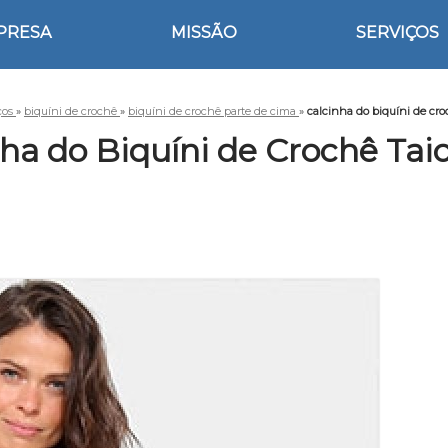
PRESA
MISSÃO
SERVIÇOS
ços
»
biquíni de crochê
»
biquíni de crochê parte de cima
»
calcinha do biquíni de cro
ha do Biquíni de Crochê Tai