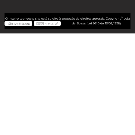
©
O inteiro teor deste site está sujeito à proteção de direitos autorais. Copyright
Loja
de Bolsas (Lei 9610 de 19/02/1998)