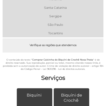
Santa Catarina
Sergipe
São Paulo
Tocantins
Verifique as regiões que atendemos
O conteúdo do texto "
Comprar Calcinha do Biquíni de Crochê Nova Prata
" é de
direito reservado. Sua reprodução, parcial ou total, mesmo citando nossos links, é
proibida sem a autorização do autor. Crime de violação de direito autoral – artigo 184
do Código Penal –
Lei 9610/98 - Lei de direitos autorais
.
Serviços
Biquíni
Biquíni de
Crochê