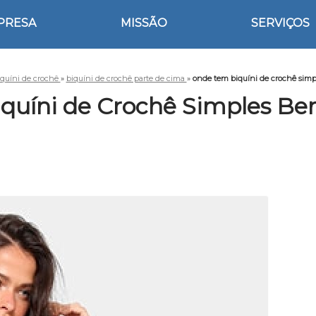
PRESA
MISSÃO
SERVIÇOS
iquíni de crochê
»
biquíni de crochê parte de cima
»
onde tem biquíni de crochê simp
uíni de Crochê Simples Be