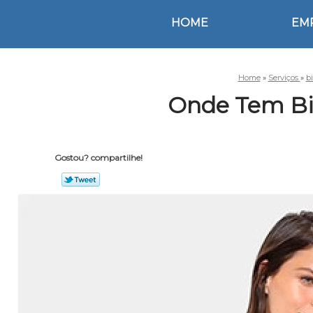
HOME
EM
Home
»
Serviços
»
b
Onde Tem Biq
Gostou? compartilhe!