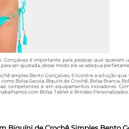
 Gonçalves é importante para pessoas que queiram um
ara ser ajustada, desse modo ele se adequa perfeitamen
ochê simples Bento Gonçalves, Encontre a solução que v
s, como Bolsa Sacola, Biquíni de Crochê, Bolsa Branca, Bo
ionais competentes e em equipamentos inovadores. Co
trabalhamos com Bolsa Tablet e Brindes Personalizados. P
em Biquíni de Crochê Simples Bento G