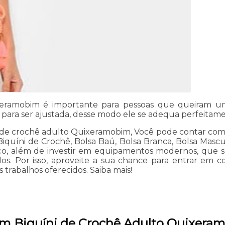
ramobim é importante para pessoas que queiram um 
ara ser ajustada, desse modo ele se adequa perfeitamen
de crochê adulto Quixeramobim, Você pode contar com a L
, Biquíni de Crochê, Bolsa Baú, Bolsa Branca, Bolsa Mas
rviço, além de investir em equipamentos modernos, que s
s. Por isso, aproveite a sua chance para entrar em c
s trabalhos oferecidos. Saiba mais!
em Biquíni de Crochê Adulto Quixera