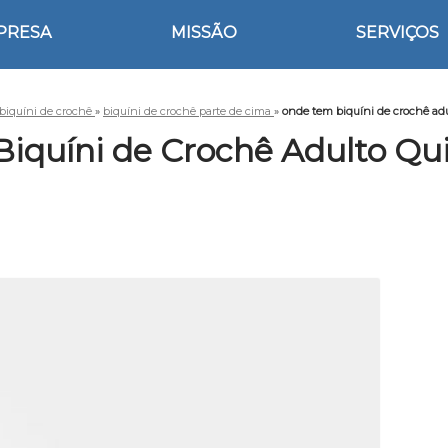
PRESA
MISSÃO
SERVIÇOS
biquíni de crochê
»
biquíni de crochê parte de cima
»
onde tem biquíni de crochê a
iquíni de Crochê Adulto Q