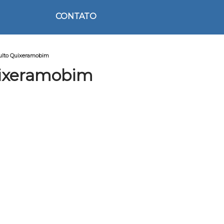
CONTATO
dulto Quixeramobim
uixeramobim