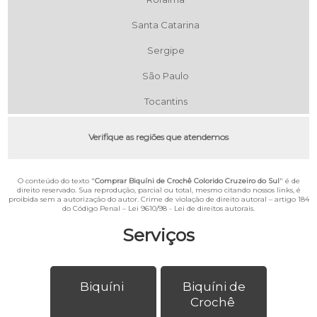
Santa Catarina
Sergipe
São Paulo
Tocantins
Verifique as regiões que atendemos
O conteúdo do texto "
Comprar Biquíni de Crochê Colorido Cruzeiro do Sul
" é de
direito reservado. Sua reprodução, parcial ou total, mesmo citando nossos links, é
proibida sem a autorização do autor. Crime de violação de direito autoral – artigo 184
do Código Penal –
Lei 9610/98 - Lei de direitos autorais
.
Serviços
Biquíni
Biquíni de
Crochê