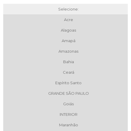
Selecione:
Acre
Alagoas
Amapá
Amazonas
Bahia
Ceará
Espírito Santo
GRANDE SÃO PAULO
Goiás
INTERIOR
Maranhão