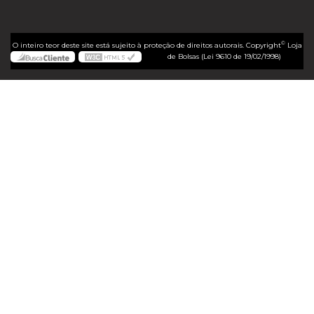
©
O inteiro teor deste site está sujeito à proteção de direitos autorais. Copyright
Loja
de Bolsas (Lei 9610 de 19/02/1998)