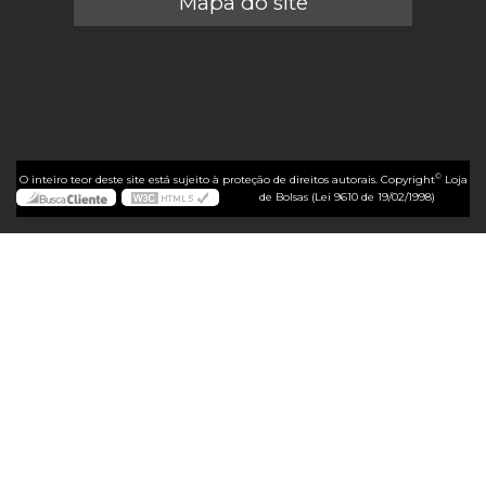
Mapa do site
©
O inteiro teor deste site está sujeito à proteção de direitos autorais. Copyright
Loja
de Bolsas (Lei 9610 de 19/02/1998)