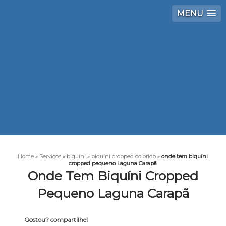
MENU
Home
»
Serviços
»
biquíni
»
biquíni cropped colorido
»
onde tem biquíni
cropped pequeno Laguna Carapã
Onde Tem Biquíni Cropped
Pequeno Laguna Carapã
Gostou? compartilhe!