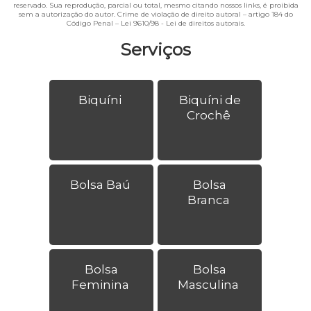
reservado. Sua reprodução, parcial ou total, mesmo citando nossos links, é proibida
sem a autorização do autor. Crime de violação de direito autoral – artigo 184 do
Código Penal –
Lei 9610/98 - Lei de direitos autorais
.
Serviços
Biquíni
Biquíni de
Crochê
Bolsa Baú
Bolsa
Branca
Bolsa
Bolsa
Feminina
Masculina