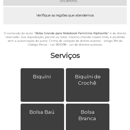
Tocantins
Verifique as regiões que atendemos
O conteúdo do texto "
Bolsa Grande para Notebook Feminina Alphaville
" é de direito
reservado. Sua reprodução, parcial ou total, mesmo citando nossos links, é proibida
sem a autorização do autor. Crime de violação de direito autoral – artigo 184 do
Código Penal –
Lei 9610/98 - Lei de direitos autorais
.
Serviços
Biquíni
Biquíni de
Crochê
Bolsa Baú
Bolsa
Branca