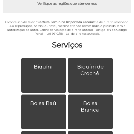
Verifique as regiões que atendemos
O conteúdo do texto "
Carteira Feminina Importada Caceras
" é de direito reservado.
Sua reprodução, parcial ou total, mesmo citando nossos links, é proibida sem a
autorização do autor. Crime de violação de direito autoral – artigo 184 do Código
Penal –
Lei 9610/98 - Lei de direitos autorais
.
Serviços
Biquíni
Biquíni de
Crochê
Bolsa Baú
Bolsa
Branca