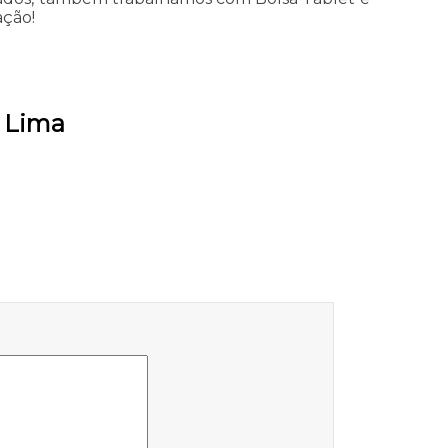
ação!
e Lima