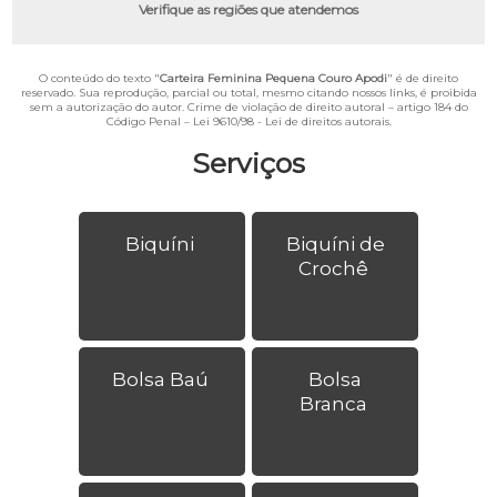
Verifique as regiões que atendemos
O conteúdo do texto "
Carteira Feminina Pequena Couro Apodi
" é de direito
reservado. Sua reprodução, parcial ou total, mesmo citando nossos links, é proibida
sem a autorização do autor. Crime de violação de direito autoral – artigo 184 do
Código Penal –
Lei 9610/98 - Lei de direitos autorais
.
Serviços
Biquíni
Biquíni de
Crochê
Bolsa Baú
Bolsa
Branca