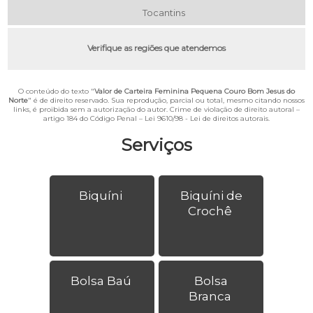
Tocantins
Verifique as regiões que atendemos
O conteúdo do texto "
Valor de Carteira Feminina Pequena Couro Bom Jesus do
Norte
" é de direito reservado. Sua reprodução, parcial ou total, mesmo citando nossos
links, é proibida sem a autorização do autor. Crime de violação de direito autoral –
artigo 184 do Código Penal –
Lei 9610/98 - Lei de direitos autorais
.
Serviços
Biquíni
Biquíni de
Crochê
Bolsa Baú
Bolsa
Branca