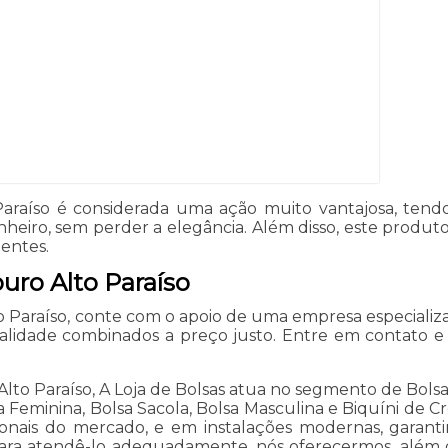
 Paraíso é considerada uma ação muito vantajosa, tend
nheiro, sem perder a elegância. Além disso, este produ
ientes.
uro Alto Paraíso
lto Paraíso, conte com o apoio de uma empresa especializ
alidade combinados a preço justo. Entre em contato e
to Paraíso, A Loja de Bolsas atua no segmento de Bolsas 
a Feminina, Bolsa Sacola, Bolsa Masculina e Biquíni de Cr
ionais do mercado, e em instalações modernas, garant
para atendê-lo adequadamente, nós oferecermos, além do